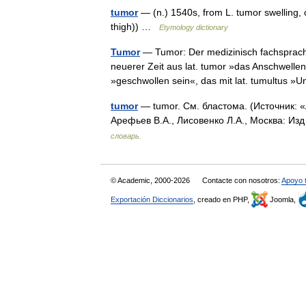
tumor
— (n.) 1540s, from L. tumor swelling, 
thigh)) …
Etymology dictionary
Tumor
— Tumor: Der medizinisch fachsprachl
neuerer Zeit aus lat. tumor »das Anschwellen
»geschwollen sein«, das mit lat. tumultus
tumor
— tumor. См. бластома. (Источник: 
Арефьев В.А., Лисовенко Л.А., Москва: Из
словарь.
© Academic, 2000-2026
Contacte con nosotros:
Apoyo 
Exportación Diccionarios
, creado en PHP,
Joomla,