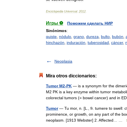
Enciclopedia
Universal
.
2012
.
Игры ⚽
Поможем сделать НИР
Sinónimos
:
quiste
,
nódulo
,
grano
,
dureza
,
bulto
,
bubón
,
hinchazón
,
induración
,
tuberosidad
,
cáncer
,
Neoplasia
Mira otros diccionarios:
Tumor M2-PK
— is a synonym for the dimer
M2 PK is a key enzyme within tumor metabolis
colorectal tumors (= bowel cancer) and i
Tumor
— Tu mor, n. [L., fr. tumere to swell: c
prominence, or growth, on any part of the bod
neoplasm. [1913 Webster] 2. Affected… …