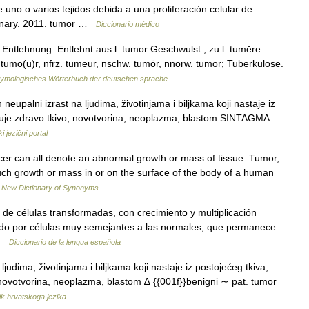
no o varios tejidos debida a una proliferación celular de
ionary. 2011. tumor …
Diccionario médico
Entlehnung. Entlehnt aus l. tumor Geschwulst , zu l. tumēre
tumo(u)r, nfrz. tumeur, nschw. tumör, nnorw. tumor; Tuberkulose.
tymologisches Wörterbuch der deutschen sprache
upalni izrast na ljudima, životinjama i biljkama koji nastaje iz
skuje zdravo tkivo; novotvorina, neoplazma, blastom SINTAGMA
i jezični portal
r can all denote an abnormal growth or mass of tissue. Tumor,
such growth or mass in or on the surface of the body of a human
…
New Dictionary of Synonyms
 de células transformadas, con crecimiento y multiplicación
do por células muy semejantes a las normales, que permanece
 …
Diccionario de la lengua española
judima, životinjama i biljkama koji nastaje iz postojećeg tkiva,
; novotvorina, neoplazma, blastom ∆ {{001f}}benigni ∼ pat. tumor
nik hrvatskoga jezika