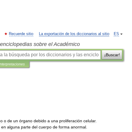
Recuerde sitio
La exportación de los diccionarios al sitio
ES
s enciclopedias sobre el Académico
¡Buscar!
interpretaciones
do
o
de
un
órgano
debido
a
una
proliferación
celular
.
en
alguna
parte
del
cuerpo
de
forma
anormal
.