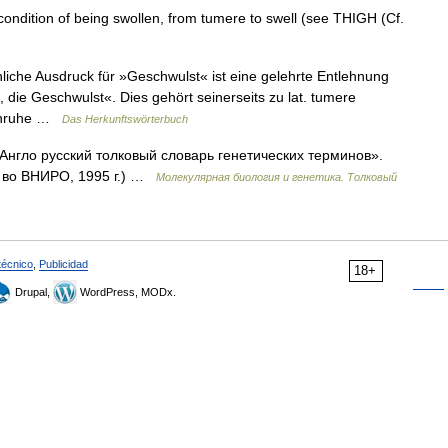
condition of being swollen, from tumere to swell (see THIGH (Cf.
iche Ausdruck für »Geschwulst« ist eine gelehrte Entlehnung
, die Geschwulst«. Dies gehört seinerseits zu lat. tumere
 »Unruhe …
Das Herkunftswörterbuch
«Англо русский толковый словарь генетических терминов».
д во ВНИРО, 1995 г.) …
Молекулярная биология и генетика. Толковый
técnico
,
Publicidad
18+
Drupal,
WordPress, MODx.