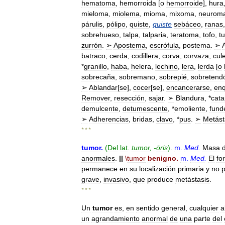
hematoma
,
hemorroida
[
o
hemorroide
],
hura
mieloma
,
miolema
,
mioma
,
mixoma
,
neurom
párulis
,
pólipo
,
quiste
,
quiste
sebáceo
,
ranas
sobrehueso
,
talpa
,
talparia
,
teratoma
,
tofo
,
t
zurrón
.
➢
Apostema
,
escrófula
,
postema
.
➢
batraco
,
cerda
,
codillera
,
corva
,
corvaza
,
cul
*
granillo
,
haba
,
helera
,
lechino
,
lera
,
lerda
[
o
sobrecaña
,
sobremano
,
sobrepié
,
sobretend
➢
Ablandar
[
se
],
cocer
[
se
],
encancerarse
,
enq
Remover
,
resección
,
sajar
.
➢
Blandura
, *
cat
demulcente
,
detumescente
, *
emoliente
,
fund
➢
Adherencias
,
bridas
,
clavo
, *
pus
.
➢
Metást
* * *
tumor
.
(
Del
lat
.
tumor
, -
ōris
).
m
.
Med
.
Masa
anormales
.
||
\
tumor
benigno
.
m
.
Med
.
El
fo
permanece
en
su
localización
primaria
y
no
grave
,
invasivo
,
que
produce
metástasis
.
* * *
Un
tumor
es
,
en
sentido
general
,
cualquier
a
un
agrandamiento
anormal
de
una
parte
del