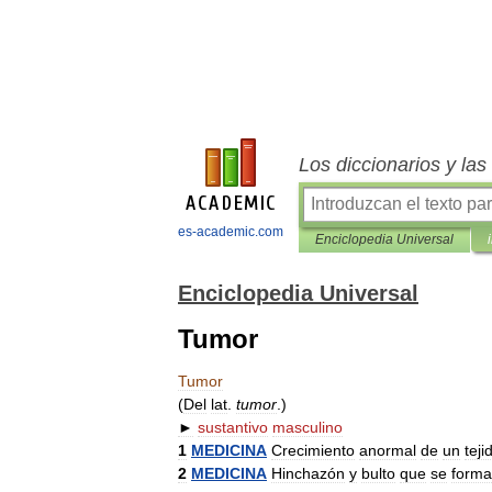
Los diccionarios y la
es-academic.com
Enciclopedia Universal
Enciclopedia Universal
Tumor
Tumor
(
Del
lat
.
tumor
.)
►
sustantivo
masculino
1
MEDICINA
Crecimiento
anormal
de
un
teji
2
MEDICINA
Hinchazón
y
bulto
que
se
forma