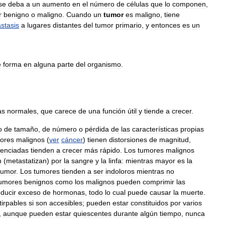
se
deba
a
un
aumento
en
el
número
de
células
que
lo
componen
,
r
benigno
o
maligno
.
Cuando
un
tumor
es
maligno
,
tiene
stasis
a
lugares
distantes
del
tumor
primario
,
y
entonces
es
un
e
forma
en
alguna
parte
del
organismo
.
as
normales
,
que
carece
de
una
función
útil
y
tiende
a
crecer
.
o
de
tamaño
,
de
número
o
pérdida
de
las
características
propias
ores
malignos
(
ver
cáncer
)
tienen
distorsiones
de
magnitud
,
renciadas
tienden
a
crecer
más
rápido
.
Los
tumores
malignos
n
(
metastatizan
)
por
la
sangre
y
la
linfa:
mientras
mayor
es
la
tumor
.
Los
tumores
tienden
a
ser
indoloros
mientras
no
umores
benignos
como
los
malignos
pueden
comprimir
las
ducir
exceso
de
hormonas
,
todo
lo
cual
puede
causar
la
muerte
.
tirpables
si
son
accesibles
;
pueden
estar
constituidos
por
varios
,
aunque
pueden
estar
quiescentes
durante
algún
tiempo
,
nunca