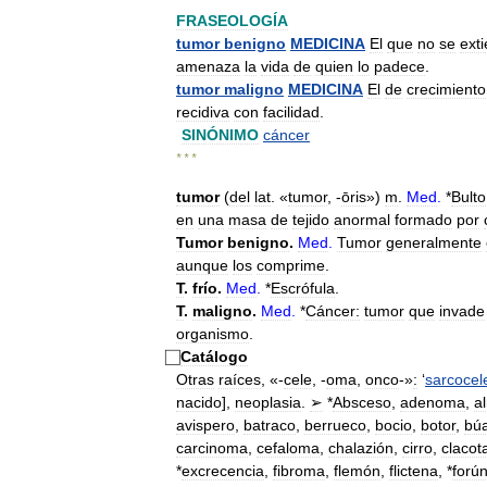
FRASEOLOGÍA
tumor
benigno
MEDICINA
El
que
no
se
ext
amenaza
la
vida
de
quien
lo
padece
.
tumor
maligno
MEDICINA
El
de
crecimiento
recidiva
con
facilidad
.
SINÓNIMO
cáncer
* * *
tumor
(
del
lat
. «
tumor
, -
ōris
»)
m
.
Med
.
*
Bulto
en
una
masa
de
tejido
anormal
formado
por
Tumor
benigno
.
Med
.
Tumor
generalmente
aunque
los
comprime
.
T
.
frío
.
Med
.
*
Escrófula
.
T
.
maligno
.
Med
.
*
Cáncer:
tumor
que
invade
organismo
.
Catálogo
Otras
raíces
, «-
cele
, -
oma
,
onco
-»
:
‘
sarcocel
nacido
],
neoplasia
.
➢
*
Absceso
,
adenoma
,
a
avispero
,
batraco
,
berrueco
,
bocio
,
botor
,
bú
carcinoma
,
cefaloma
,
chalazión
,
cirro
,
clacot
*
excrecencia
,
fibroma
,
flemón
,
flictena
, *
forú