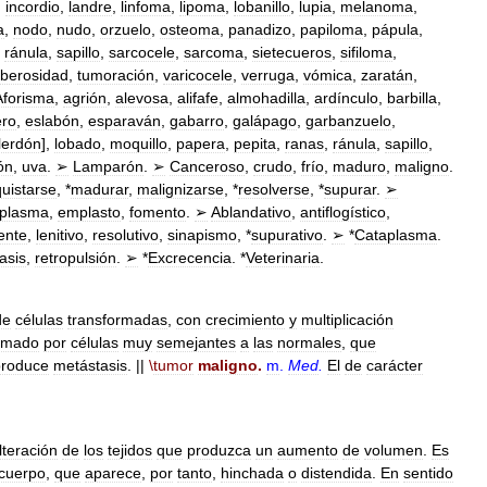
,
incordio
,
landre
,
linfoma
,
lipoma
,
lobanillo
,
lupia
,
melanoma
,
a
,
nodo
,
nudo
,
orzuelo
,
osteoma
,
panadizo
,
papiloma
,
pápula
,
,
ránula
,
sapillo
,
sarcocele
,
sarcoma
,
sietecueros
,
sifiloma
,
uberosidad
,
tumoración
,
varicocele
,
verruga
,
vómica
,
zaratán
,
Aforisma
,
agrión
,
alevosa
,
alifafe
,
almohadilla
,
ardínculo
,
barbilla
,
ero
,
eslabón
,
esparaván
,
gabarro
,
galápago
,
garbanzuelo
,
lerdón
],
lobado
,
moquillo
,
papera
,
pepita
,
ranas
,
ránula
,
sapillo
,
ón
,
uva
.
➢
Lamparón
.
➢
Canceroso
,
crudo
,
frío
,
maduro
,
maligno
.
uistarse
, *
madurar
,
malignizarse
, *
resolverse
, *
supurar
.
➢
aplasma
,
emplasto
,
fomento
.
➢
Ablandativo
,
antiflogístico
,
ente
,
lenitivo
,
resolutivo
,
sinapismo
, *
supurativo
.
➢
*
Cataplasma
.
asis
,
retropulsión
.
➢
*
Excrecencia
. *
Veterinaria
.
de
células
transformadas
,
con
crecimiento
y
multiplicación
rmado
por
células
muy
semejantes
a
las
normales
,
que
produce
metástasis
. ||
\
tumor
maligno
.
m
.
Med
.
El
de
carácter
lteración
de
los
tejidos
que
produzca
un
aumento
de
volumen
.
Es
cuerpo
,
que
aparece
,
por
tanto
,
hinchada
o
distendida
.
En
sentido