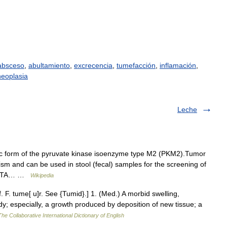
absceso
,
abultamiento
,
excrecencia
,
tumefacción
,
inflamación
,
neoplasia
Leche
ic form of the pyruvate kinase isoenzyme type M2 (PKM2).Tumor
m and can be used in stool (fecal) samples for the screening of
n EDTA… …
Wikipedia
f. F. tume[ u]r. See {Tumid}.] 1. (Med.) A morbid swelling,
y; especially, a growth produced by deposition of new tissue; a
The Collaborative International Dictionary of English