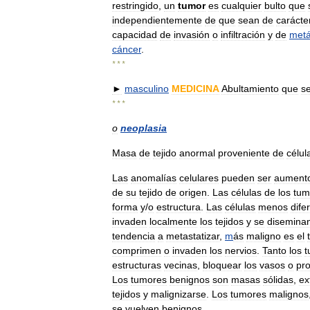
restringido
,
un
tumor
es
cualquier
bulto
que
independientemente
de
que
sean
de
carácte
capacidad
de
invasión
o
infiltración
y
de
metá
cáncer
.
* * *
►
masculino
MEDICINA
Abultamiento
que
s
* * *
o
neoplasia
Masa
de
tejido
anormal
proveniente
de
célul
Las
anomalías
celulares
pueden
ser
aument
de
su
tejido
de
origen
.
Las
células
de
los
tum
forma
y
/
o
estructura
.
Las
células
menos
dife
invaden
localmente
los
tejidos
y
se
disemina
tendencia
a
metastatizar
,
m
ás
maligno
es
el
comprimen
o
invaden
los
nervios
.
Tanto
los
t
estructuras
vecinas
,
bloquear
los
vasos
o
pro
Los
tumores
benignos
son
masas
sólidas
,
ex
tejidos
y
malignizarse
.
Los
tumores
malignos
se
vuelven
benignos
.