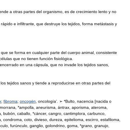
iende
a
otras
partes
del
organismo
,
es
de
crecimiento
lento
y
no
rápido
e
infiltrante
,
que
destruye
los
tejidos
,
forma
metástasis
y
que
se
forma
en
cualquier
parte
del
cuerpo
animal
,
consistente
células
que
no
tienen
función
fisiológica
.
encerrado
en
una
cápsula
,
que
no
invade
los
tejidos
sanos
,
los
tejidos
sanos
y
tiende
a
reproducirse
en
otras
partes
del
e
;
fibroma
;
oncogén
,
oncología
’.
➢
*
Bulto
,
nacencia
[
nacida
o
lmorrana
, *
ampolla
,
aneurisma
,
ántrax
,
aporisma
,
ateroma
,
a
,
bubón
,
caballo
, *
cáncer
,
cangro
,
cantimplora
,
carbunco
,
a
,
condroma
,
coto
,
divieso
,
dureza
,
epitelioma
,
escirro
,
estafiloma
,
nculo
,
furúnculo
,
ganglio
,
golondrino
,
goma
, *
grano
,
granujo
,