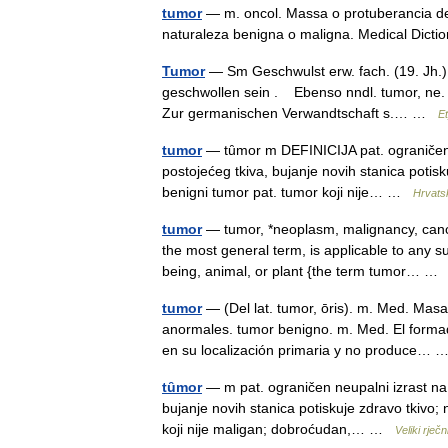
tumor
— m. oncol. Massa o protuberancia de u
naturaleza benigna o maligna. Medical Dict
Tumor
— Sm Geschwulst erw. fach. (19. Jh.) 
geschwollen sein . Ebenso nndl. tumor, ne. 
Zur germanischen Verwandtschaft s.… …
E
tumor
— tȗmor m DEFINICIJA pat. ograničen ne
postojećeg tkiva, bujanje novih stanica poti
benigni tumor pat. tumor koji nije… …
Hrvatsk
tumor
— tumor, *neoplasm, malignancy, cance
the most general term, is applicable to any 
being, animal, or plant {the term tumor… 
tumor
— (Del lat. tumor, ōris). m. Med. Masa
anormales. tumor benigno. m. Med. El forma
en su localización primaria y no produce…
tȗmor
— m pat. ograničen neupalni izrast na l
bujanje novih stanica potiskuje zdravo tkivo
koji nije maligan; dobroćudan,… …
Veliki rječ